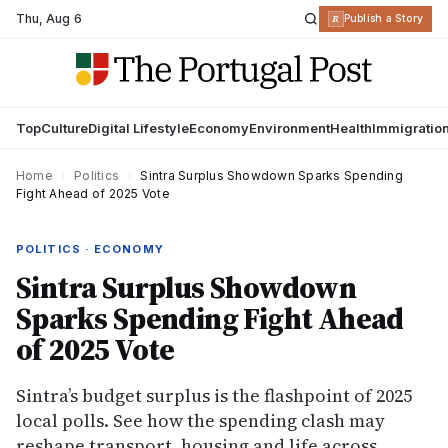
Thu
,
Aug 6
R
Publish a Story
Top
Culture
Digital Lifestyle
Economy
Environment
Health
Immigratio
Home
›
Politics
›
Sintra Surplus Showdown Sparks Spending
Fight Ahead of 2025 Vote
POLITICS · ECONOMY
Sintra Surplus Showdown
Sparks Spending Fight Ahead
of 2025 Vote
Sintra’s budget surplus is the flashpoint of 2025
local polls. See how the spending clash may
reshape transport, housing and life across