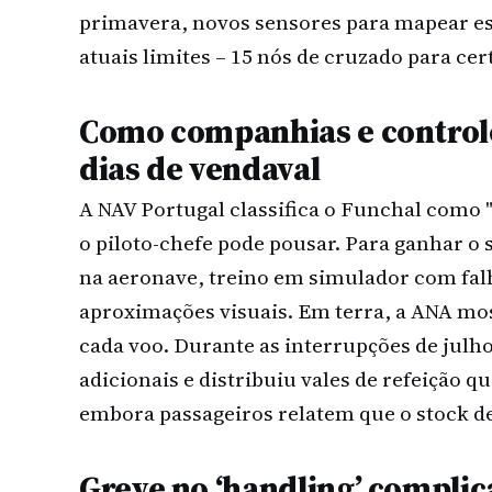
primavera, novos sensores para mapear ess
atuais limites – 15 nós de cruzado para ce
Como companhias e control
dias de vendaval
A NAV Portugal classifica o Funchal como 
o piloto-chefe pode pousar. Para ganhar o 
na aeronave, treino em simulador com falh
aproximações visuais. Em terra, a ANA mos
cada voo. Durante as interrupções de julh
adicionais e distribuiu vales de refeição q
embora passageiros relatem que o stock d
Greve no ‘handling’ complic