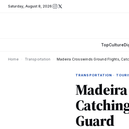
Saturday
,
August 8, 2026
Top
Culture
Di
Home
›
Transportation
›
Madeira Crosswinds Ground Flights, Cat
TRANSPORTATION · TOUR
Madeira 
Catching
Guard