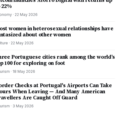
itcoin launches Aforro Digital with returns up
o 22%
onomy
·
22 May 2026
ost women in heterosexual relationships have
antasized about other women
lture
·
22 May 2026
hree Portuguese cities rank among the world’s
p 100 for exploring on foot
urism
·
18 May 2026
order Checks at Portugal's Airports Can Take
ours When Leaving — And Many American
ravellers Are Caught Off Guard
urism
·
3 May 2026