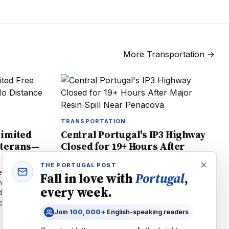
More
Transportation
→
TRANSPORTATION
limited
Central Portugal's IP3 Highway
eterans—
Closed for 19+ Hours After
Major Resin Spill Near Penacova
THE PORTUGAL POST
ee public
19+ hour IP3 highway closure near Penacova
Fall in love with
Portugal
,
oving 32km
after 11,000-liter resin spill. Major delays
every week.
d.
expected on Coimbra-Viseu route. No
dget.
reopening timeline announced yet.
Join
100,000+
English-speaking readers