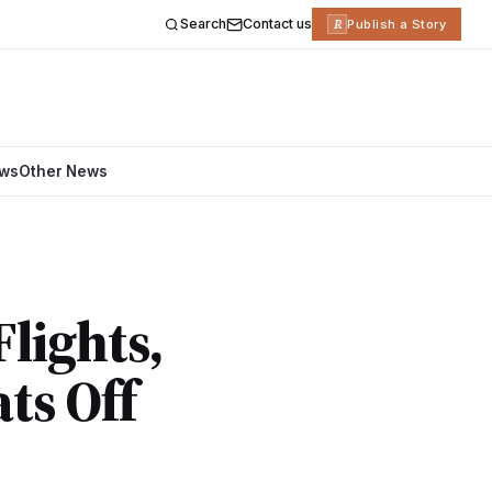
Search
Contact us
R
Publish a Story
ews
Other News
lights,
ts Off