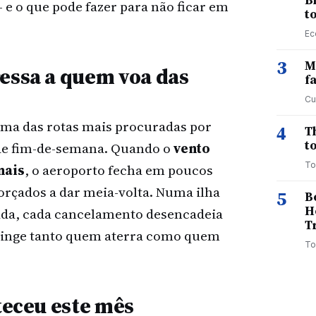
B
– e o que pode fazer para não ficar em
t
Ec
3
M
ressa a quem voa das
f
Cu
 uma das rotas mais procuradas por
4
T
to
 de fim-de-semana. Quando o
vento
To
nais
, o aeroporto fecha em poucos
orçados a dar meia-volta. Numa ilha
5
B
H
rada, cada cancelamento desencadeia
T
tinge tanto quem aterra como quem
To
nteceu este mês