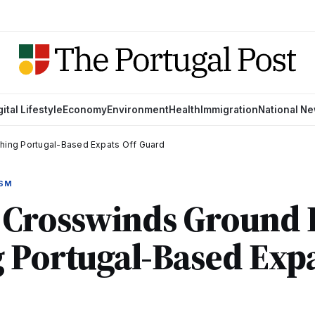
gital Lifestyle
Economy
Environment
Health
Immigration
National N
ching Portugal-Based Expats Off Guard
ISM
Crosswinds Ground F
 Portugal-Based Expa