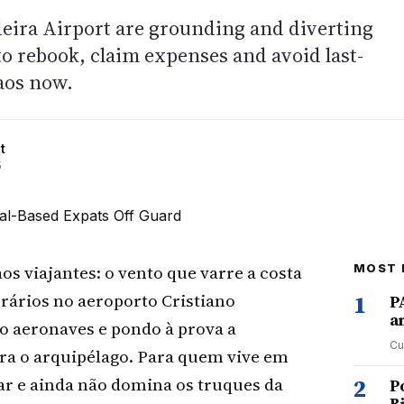
eira Airport are grounding and diverting
 to rebook, claim expenses and avoid last-
aos now.
t
5
 viajantes: o vento que varre a costa
MOST 
orários no aeroporto Cristiano
1
P
a
o aeronaves e pondo à prova a
Cu
ra o arquipélago. Para quem vive em
ar e ainda não domina os truques da
2
P