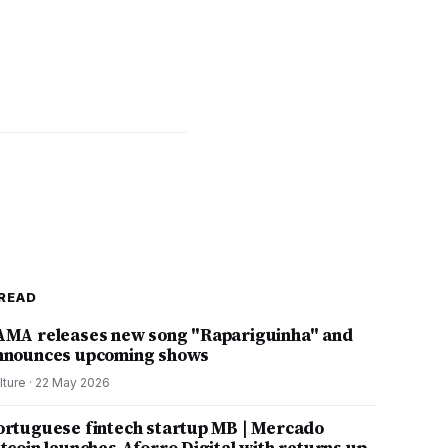
READ
AMA releases new song "Rapariguinha" and
nnounces upcoming shows
lture
·
22 May 2026
ortuguese fintech startup MB | Mercado