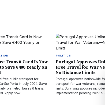
ATION
POLITICS
ree Transit Card Is Now
Portugal Approves Un
 to Save €400 Yearly on
Free Travel for War V
t
No Distance Limits
 free public transport for
Portugal approves nationwide fr
Cartão Porto in July 2024. Save
transport for war veterans, rem
rly on metro, buses & trains.
limits. Surviving spouses include
ed. Apply now.
Implementation pending 2027 bu