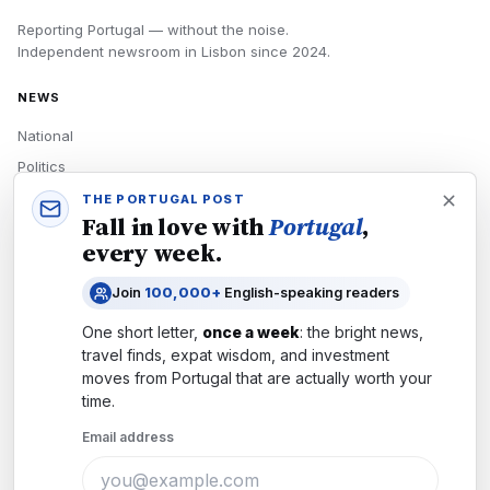
Reporting Portugal — without the noise.
Independent newsroom in
Lisbon
since
2024
.
NEWS
National
Politics
Economy
THE PORTUGAL POST
Fall in love with
Portugal
,
Tech
every week.
Culture
Join
100,000+
English-speaking readers
READERS
One short letter,
once a week
: the bright news,
Newsletters
travel finds, expat wisdom, and investment
Subscribe
moves from
Portugal
that are actually worth your
time.
Authors
Email address
COMPANY