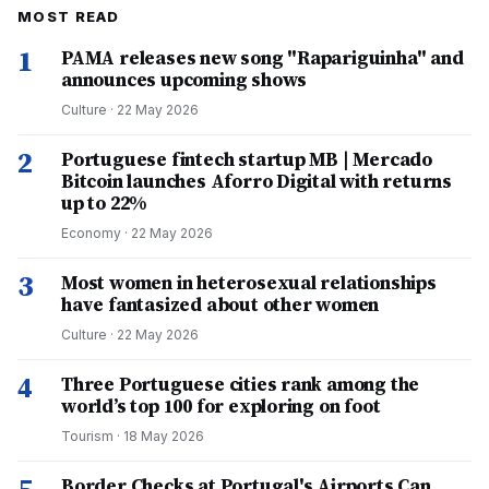
MOST READ
1
PAMA releases new song "Rapariguinha" and
announces upcoming shows
Culture
·
22 May 2026
2
Portuguese fintech startup MB | Mercado
Bitcoin launches Aforro Digital with returns
up to 22%
Economy
·
22 May 2026
3
Most women in heterosexual relationships
have fantasized about other women
Culture
·
22 May 2026
4
Three Portuguese cities rank among the
world’s top 100 for exploring on foot
Tourism
·
18 May 2026
Border Checks at Portugal's Airports Can