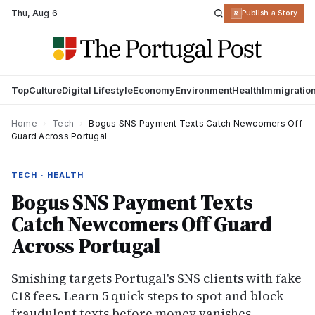
Thu
,
Aug 6
R
Publish a Story
Top
Culture
Digital Lifestyle
Economy
Environment
Health
Immigratio
Home
›
Tech
›
Bogus SNS Payment Texts Catch Newcomers Off
Guard Across Portugal
TECH · HEALTH
Bogus SNS Payment Texts
Catch Newcomers Off Guard
Across Portugal
Smishing targets Portugal's SNS clients with fake
€18 fees. Learn 5 quick steps to spot and block
fraudulent texts before money vanishes.